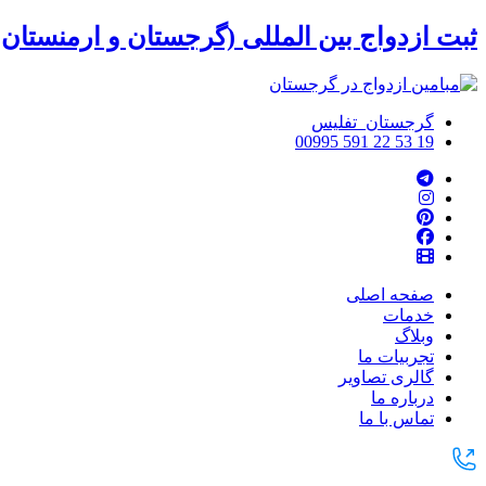
ثبت ازدواج بین المللی (گرجستان و ارمنستان 
گرجستان تفلیس
00995 591 22 53 19
صفحه اصلی
خدمات
وبلاگ
تجربیات ما
گالری تصاویر
درباره ما
تماس با ما